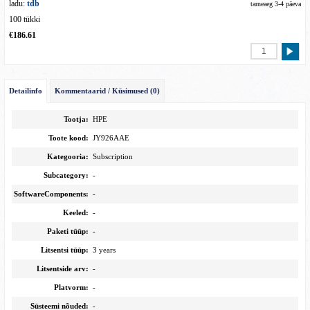
ladu:
tdb
tarneaeg 3-4 päeva
100 tükki
€186.61
Detailinfo
Kommentaarid / Küsimused (0)
Tootja:
HPE
Toote kood:
JY926AAE
Kategooria:
Subscription
Subcategory:
-
SoftwareComponents:
-
Keeled:
-
Paketi tüüp:
-
Litsentsi tüüp:
3 years
Litsentside arv:
-
Platvorm:
-
Süsteemi nõuded:
-