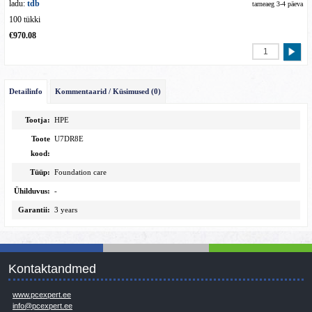
ladu:
tdb
tarneaeg 3-4 päeva
100 tükki
€970.08
Detailinfo
Kommentaarid / Küsimused (0)
Tootja:
HPE
Toote
U7DR8E
kood:
Tüüp:
Foundation care
Ühilduvus:
-
Garantii:
3 years
Kontaktandmed
www.pcexpert.ee
info@pcexpert.ee